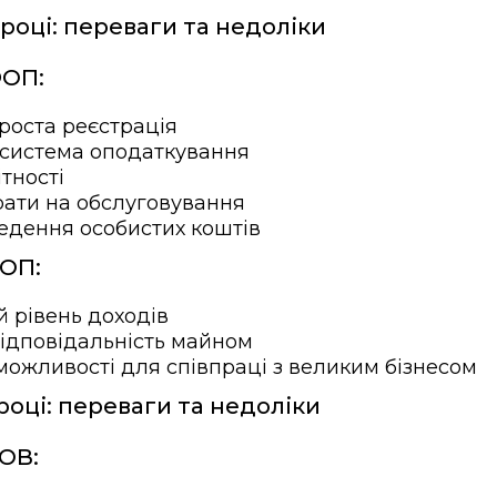
році: переваги та недоліки
ФОП:
роста реєстрація
система оподаткування
ітності
рати на обслуговування
едення особистих коштів
ОП:
 рівень доходів
ідповідальність майном
ожливості для співпраці з великим бізнесом
році: переваги та недоліки
ОВ: