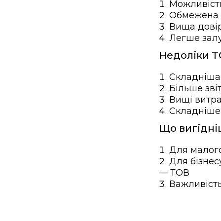
Можливість
Обмежена в
Вища довір
Легше залу
Недоліки Т
Складніша 
Більше зві
Вищі витра
Складніше
Що вигідні
Для малого
Для бізнес
— ТОВ
Важливість