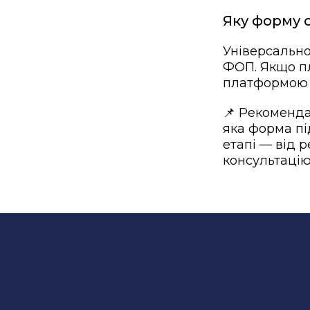
Яку форму 
Універсально
ФОП. Якщо п
платформою 
📌 Рекоменда
яка форма пі
етапі — від р
консультацію