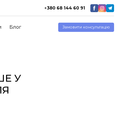
+
380 68 144 60 91
и
Блог
Замовити консультацію
ШЕ У
ЛЯ