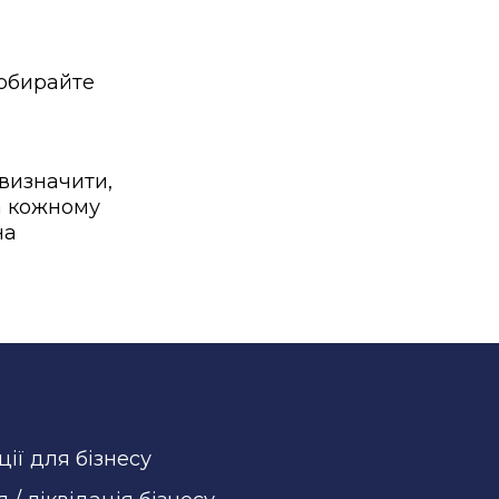
 обирайте
 визначити,
а кожному
на
ції для бізнесу