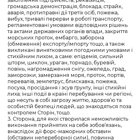
захоплення підприємств, реквізиція,
громадська демонстрація, блокада, страйк,
аварія, протиправні дії третіх осіб, пожежа,
вибух, тривалі перерви в роботі транспорту,
регламентовані умовами відповідних рішень
та актами державних органів влади, закриття
морських проток, ембарго, заборона
(обмеження) експорту/імпорту тощо, а також
викликані винятковими погодними умовами і
стихійним лихом, а саме: епідемія, сильний
шторм, циклон, ураган, торнадо, буревій,
повінь, нагромадження снігу, ожеледь, град,
заморозки, замерзання моря, проток, портів,
перевалів, землетрус, блискавка, пожежа,
посуха, просідання і зсув ґрунту, інші стихійні
лиха; інші події в країні перебування чи регіоні,
що несуть в собі загрозу життю, здоров’ю та
особистій безпеці людей, що знаходяться поза
контролем Сторін, тощо.
3. Сторона, для якої створилася неможливість
виконання прийнятих на себе зобов’язань,
внаслідок дії форс-мажорних обставин
(обставин непереборної сили), повинна