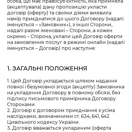
особа, що має правосуб’єктність, яка прийняла
(акцептувала) дану пропозицію укласти
договір (оферту) та своїми діями виявила
намір приєднатися до цього Договору (надалі
іменується – «Замовник»), з іншої Сторони,
надалі разом іменовані – Сторони, а кожен
окремо – Сторона, уклали цей Договір оферти
на замовлення послуг в режимі онлайн (надалі
іменується – Договір) про наступне:
1. ЗАГАЛЬНІ ПОЛОЖЕННЯ
1. Цей Договір укладається шляхом надання
повної і безумовної згоди (акцепту) Замовника
на укладення Договору в повному обсязі, без
підпису письмового примірника Договору
Сторонами.
2. Договір є договором приєднання з усіма
наслідками, визначеними ст. 634, 641, 642
Цивільного кодексу України.
3. Договір вважається укладеним (оферта