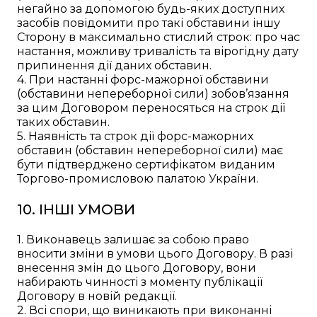
негайно за допомогою будь-яких доступних
засобів повідомити про такі обставини іншу
Сторону в максимально стислий строк: про час
настання, можливу тривалість та вірогідну дату
припинення дії даних обставин.
4. При настанні форс-мажорної обставини
(обставини непереборної сили) зобов’язання
за цим Договором переносяться на строк дії
таких обставин.
5. Наявність та строк дії форс-мажорних
обставин (обставин непереборної сили) має
бути підтверджено сертифікатом виданим
Торгово-промисловою палатою України.
10. ІНШІ УМОВИ
1. Виконавець залишає за собою право
вносити зміни в умови цього Договору. В разі
внесення змін до цього Договору, вони
набирають чинності з моменту публікації
Договору в новій редакції.
2. Всі спори, що виникають при виконанні