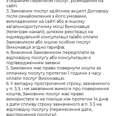
з обраним переліком послуг, розміщених на
сайті.
3. Замовник послуг здійснює акцепт Договору
після ознайомлення з його умовами,
викладеними на сайті або в іншому
загальнодоступному місці Виконавця
(телеграм-каналі), шляхом реєстрації на
індивідуальній консультації та/або оплати
Замовником або іншою особою послуг
Виконавця згідно тарифів;
4. Внесення Замовником передплати за
відповідну послугу або консультацію є
підтвердженням заявки.
5. Замовник має право повернути кошти за
оплачену послугу протягом 1 години з часу
оплати послуг Виконавцю.
6. У випадку прострочення строку, зазначеного
у п. 3.3, і не заявлення вимоги про повернення
коштів, Замовник послуг має право
використати їх не пізніше ніж протягом 14 днів
з дати спливу строку зазначеного в п. 3.3 на
відповідну послугу (перенесення дати,
відстрочення послуги).