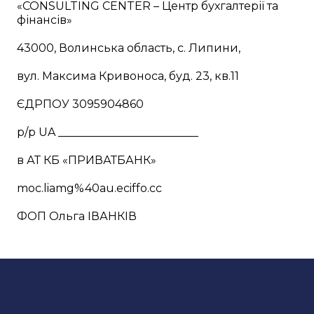
«CONSULTING CENTER – Центр бухгалтерії та
фінансів»
43000, Волинська область, с. Липини,
вул. Максима Кривоноса, буд. 23, кв.11
ЄДРПОУ 3095904860
р/р UA _________________________
в АТ КБ «ПРИВАТБАНК»
moc.liamg%40au.eciffo.cc
ФОП Ольга ІВАНКІВ