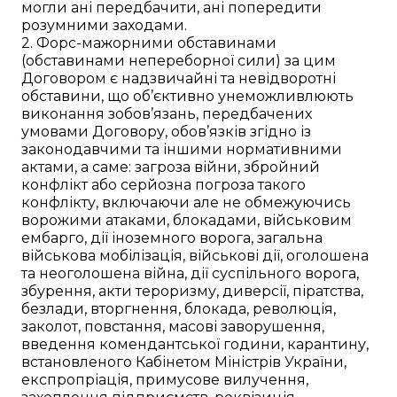
могли ані передбачити, ані попередити
розумними заходами.
2. Форс-мажорними обставинами
(обставинами непереборної сили) за цим
Договором є надзвичайні та невідворотні
обставини, що об’єктивно унеможливлюють
виконання зобов’язань, передбачених
умовами Договору, обов’язків згідно із
законодавчими та іншими нормативними
актами, а саме: загроза війни, збройний
конфлікт або серйозна погроза такого
конфлікту, включаючи але не обмежуючись
ворожими атаками, блокадами, військовим
ембарго, дії іноземного ворога, загальна
військова мобілізація, військові дії, оголошена
та неоголошена війна, дії суспільного ворога,
збурення, акти тероризму, диверсії, піратства,
безлади, вторгнення, блокада, революція,
заколот, повстання, масові заворушення,
введення комендантської години, карантину,
встановленого Кабінетом Міністрів України,
експропріація, примусове вилучення,