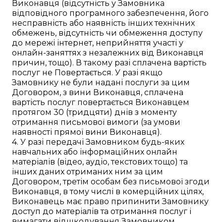
Виконавця (відсутність у Замовника
відповідного програмного забезпечення, його
несправність або наявність інших технічних
обмежень, відсутність чи обмеження доступу
до мережі інтернет, неприйняття участі у
онлайн-заняттях з незалежних від Виконавця
причин, тощо). В такому разі сплачена вартість
послуг не Повертається. У разі якщо
Замовнику не були надані послуги за цим
Договором, з вини Виконавця, сплачена
вартість послуг повертається Виконавцем
протягом 30 (тридцяти) днів з моменту
отримання письмової вимоги (за умови
наявності прямої вини Виконавця).
4. У разі передачі Замовником будь-яких
навчальних або інформаційних онлайн
матеріалів (відео, аудіо, текстових тощо) та
інших даних отриманих ним за цим
Договором, третім особам без письмової згоди
Виконавця, в тому числі в комерційних цілях,
Виконавець має право припинити Замовнику
доступ до матеріалів та отримання послуг і
вимагати відшкодування Замовником