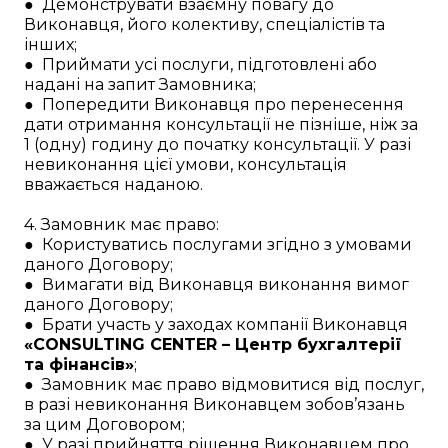
● Демонструвати взаємну повагу до
Виконавця, його колективу, спеціалістів та
інших;
● Приймати усі послуги, підготовлені або
надані на запит Замовника;
● Попередити Виконавця про перенесення
дати отримання консультації не пізніше, ніж за
1 (одну) годину до початку консультації. У разі
невиконання цієї умови, консультація
вважається наданою.
4. Замовник має право:
● Користуватись послугами згідно з умовами
даного Договору;
● Вимагати від Виконавця виконання вимог
даного Договору;
● Брати участь у заходах компанії Виконавця
«CONSULTING CENTER – Центр бухгалтерії
та фінансів»
;
● Замовник має право відмовитися від послуг,
в разі невиконання Виконавцем зобов’язань
за цим Договором;
● У разі прийняття рішення Виконавцем про