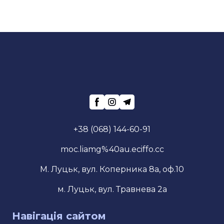
+38 (068) 144-60-91
moc.liamg%40au.eciffo.cc
М. Луцьк, вул. Коперника 8а, оф.10
м. Луцьк, вул. Травнева 2а
Навігація сайтом