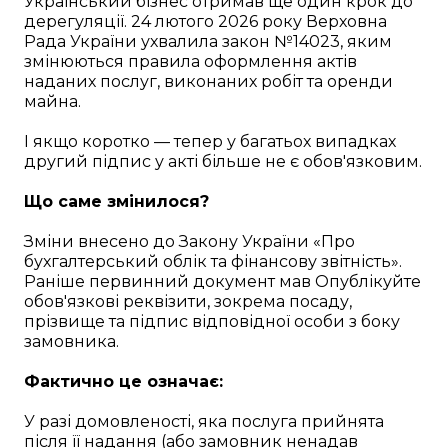
Український бізнес отримав ще один крок до
дерегуляції. 24 лютого 2026 року Верховна
Рада України ухвалила закон №14023, яким
змінюються правила оформлення актів
наданих послуг, виконаних робіт та оренди
майна.
І якщо коротко — тепер у багатьох випадках
другий підпис у акті більше не є обов'язковим.
Що саме змінилося?
Зміни внесено до Закону України «Про
бухгалтерський облік та фінансову звітність».
Раніше первинний документ мав Опублікуйте
обов'язкові реквізити, зокрема посаду,
прізвище та підпис відповідної особи з боку
замовника.
Фактично це означає:
У разі домовленості, яка послуга прийнята
після її надання (або замовник ненадав